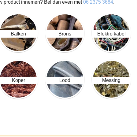
w product innemen? Bel dan even met
06 2375 3684
.
Balken
Brons
Elektro kabel
Koper
Lood
Messing