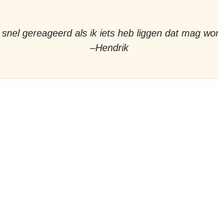
jd snel gereageerd als ik iets heb liggen dat mag w
Hendrik
ensten
st het recyclen van de nodige materialen, bieden wij ook ande
nsten aan. Heeft u een container nodig? Computers die veilig
nietigd dienen te worden? Of zoekt u een partner die sloop- en
ontagewerkzaamheden uitvoert? Ook dan bent u bij ons aan h
ste adres, bel even met
06 2375 3684
.