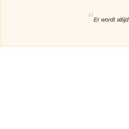
Er wordt alti
Di
Naa
die
ver
dem
jui