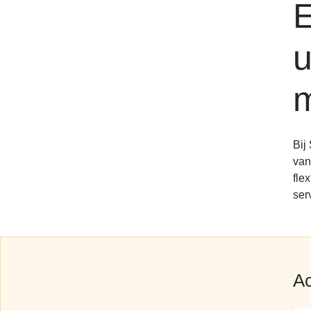
E
u
m
Bij
van
fle
ser
Ac