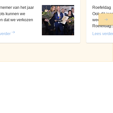
nemer van het jaar
Roefeldag
rots kunnen we
Ook dit jaa
n dat we verkozen
weer van de
Roefeldag..
verder
Lees verde