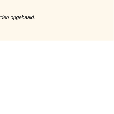
orden opgehaald.
ren
et